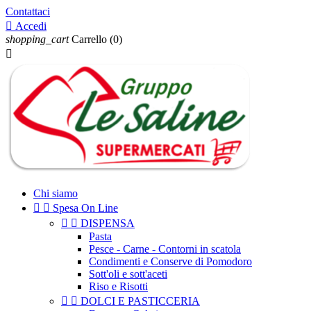
Contattaci

Accedi
shopping_cart
Carrello
(0)

Chi siamo


Spesa On Line


DISPENSA
Pasta
Pesce - Carne - Contorni in scatola
Condimenti e Conserve di Pomodoro
Sott'oli e sott'aceti
Riso e Risotti


DOLCI E PASTICCERIA