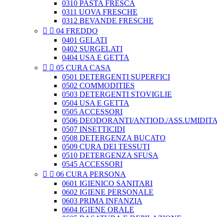
0310 PASTA FRESCA
0311 UOVA FRESCHE
0312 BEVANDE FRESCHE


04 FREDDO
0401 GELATI
0402 SURGELATI
0404 USA E GETTA


05 CURA CASA
0501 DETERGENTI SUPERFICI
0502 COMMODITIES
0503 DETERGENTI STOVIGLIE
0504 USA E GETTA
0505 ACCESSORI
0506 DEODORANTI/ANTIOD./ASS.UMIDIT
0507 INSETTICIDI
0508 DETERGENZA BUCATO
0509 CURA DEI TESSUTI
0510 DETERGENZA SFUSA
0545 ACCESSORI


06 CURA PERSONA
0601 IGIENICO SANITARI
0602 IGIENE PERSONALE
0603 PRIMA INFANZIA
0604 IGIENE ORALE