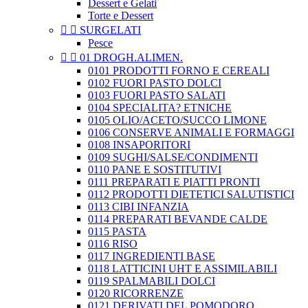
Dessert e Gelati
Torte e Dessert


SURGELATI
Pesce


01 DROGH.ALIMEN.
0101 PRODOTTI FORNO E CEREALI
0102 FUORI PASTO DOLCI
0103 FUORI PASTO SALATI
0104 SPECIALITA? ETNICHE
0105 OLIO/ACETO/SUCCO LIMONE
0106 CONSERVE ANIMALI E FORMAGGI
0108 INSAPORITORI
0109 SUGHI/SALSE/CONDIMENTI
0110 PANE E SOSTITUTIVI
0111 PREPARATI E PIATTI PRONTI
0112 PRODOTTI DIETETICI SALUTISTICI
0113 CIBI INFANZIA
0114 PREPARATI BEVANDE CALDE
0115 PASTA
0116 RISO
0117 INGREDIENTI BASE
0118 LATTICINI UHT E ASSIMILABILI
0119 SPALMABILI DOLCI
0120 RICORRENZE
0121 DERIVATI DEL POMODORO