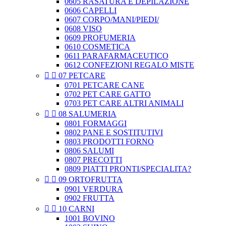
0605 RASATURA E DEPILAZIONE
0606 CAPELLI
0607 CORPO/MANI/PIEDI/
0608 VISO
0609 PROFUMERIA
0610 COSMETICA
0611 PARAFARMACEUTICO
0612 CONFEZIONI REGALO MISTE


07 PETCARE
0701 PETCARE CANE
0702 PET CARE GATTO
0703 PET CARE ALTRI ANIMALI


08 SALUMERIA
0801 FORMAGGI
0802 PANE E SOSTITUTIVI
0803 PRODOTTI FORNO
0806 SALUMI
0807 PRECOTTI
0809 PIATTI PRONTI/SPECIALITA?


09 ORTOFRUTTA
0901 VERDURA
0902 FRUTTA


10 CARNI
1001 BOVINO