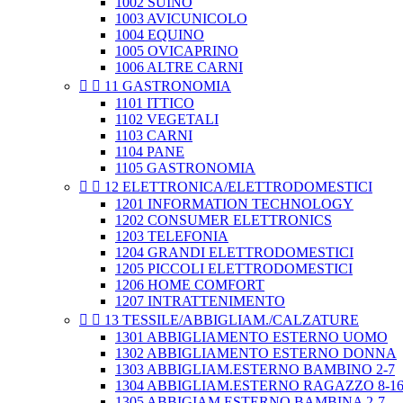
1002 SUINO
1003 AVICUNICOLO
1004 EQUINO
1005 OVICAPRINO
1006 ALTRE CARNI


11 GASTRONOMIA
1101 ITTICO
1102 VEGETALI
1103 CARNI
1104 PANE
1105 GASTRONOMIA


12 ELETTRONICA/ELETTRODOMESTICI
1201 INFORMATION TECHNOLOGY
1202 CONSUMER ELETTRONICS
1203 TELEFONIA
1204 GRANDI ELETTRODOMESTICI
1205 PICCOLI ELETTRODOMESTICI
1206 HOME COMFORT
1207 INTRATTENIMENTO


13 TESSILE/ABBIGLIAM./CALZATURE
1301 ABBIGLIAMENTO ESTERNO UOMO
1302 ABBIGLIAMENTO ESTERNO DONNA
1303 ABBIGLIAM.ESTERNO BAMBINO 2-7
1304 ABBIGLIAM.ESTERNO RAGAZZO 8-1
1305 ABBIGIAM.ESTERNO BAMBINA 2-7