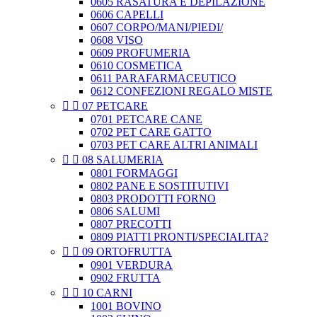
0605 RASATURA E DEPILAZIONE
0606 CAPELLI
0607 CORPO/MANI/PIEDI/
0608 VISO
0609 PROFUMERIA
0610 COSMETICA
0611 PARAFARMACEUTICO
0612 CONFEZIONI REGALO MISTE


07 PETCARE
0701 PETCARE CANE
0702 PET CARE GATTO
0703 PET CARE ALTRI ANIMALI


08 SALUMERIA
0801 FORMAGGI
0802 PANE E SOSTITUTIVI
0803 PRODOTTI FORNO
0806 SALUMI
0807 PRECOTTI
0809 PIATTI PRONTI/SPECIALITA?


09 ORTOFRUTTA
0901 VERDURA
0902 FRUTTA


10 CARNI
1001 BOVINO