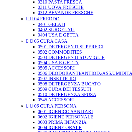
0310 PASTA FRESCA
0311 UOVA FRESCHE
0312 BEVANDE FRESCHE


04 FREDDO
0401 GELATI
0402 SURGELATI
0404 USA E GETTA


05 CURA CASA
0501 DETERGENTI SUPERFICI
0502 COMMODITIES
0503 DETERGENTI STOVIGLIE
0504 USA E GETTA
0505 ACCESSORI
0506 DEODORANTI/ANTIOD./ASS.UMIDIT
0507 INSETTICIDI
0508 DETERGENZA BUCATO
0509 CURA DEI TESSUTI
0510 DETERGENZA SFUSA
0545 ACCESSORI


06 CURA PERSONA
0601 IGIENICO SANITARI
0602 IGIENE PERSONALE
0603 PRIMA INFANZIA
0604 IGIENE ORALE