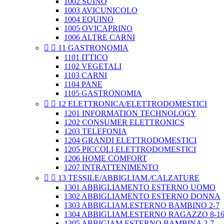
1002 SUINO
1003 AVICUNICOLO
1004 EQUINO
1005 OVICAPRINO
1006 ALTRE CARNI


11 GASTRONOMIA
1101 ITTICO
1102 VEGETALI
1103 CARNI
1104 PANE
1105 GASTRONOMIA


12 ELETTRONICA/ELETTRODOMESTICI
1201 INFORMATION TECHNOLOGY
1202 CONSUMER ELETTRONICS
1203 TELEFONIA
1204 GRANDI ELETTRODOMESTICI
1205 PICCOLI ELETTRODOMESTICI
1206 HOME COMFORT
1207 INTRATTENIMENTO


13 TESSILE/ABBIGLIAM./CALZATURE
1301 ABBIGLIAMENTO ESTERNO UOMO
1302 ABBIGLIAMENTO ESTERNO DONNA
1303 ABBIGLIAM.ESTERNO BAMBINO 2-7
1304 ABBIGLIAM.ESTERNO RAGAZZO 8-1
1305 ABBIGIAM.ESTERNO BAMBINA 2-7