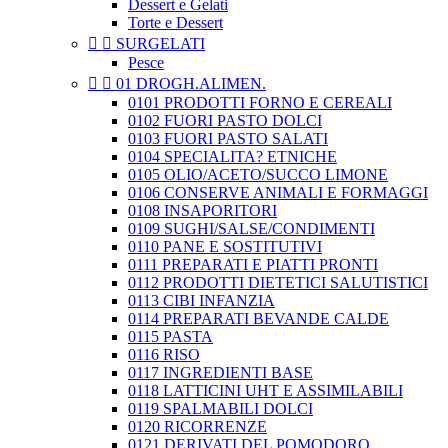
Dessert e Gelati
Torte e Dessert


SURGELATI
Pesce


01 DROGH.ALIMEN.
0101 PRODOTTI FORNO E CEREALI
0102 FUORI PASTO DOLCI
0103 FUORI PASTO SALATI
0104 SPECIALITA? ETNICHE
0105 OLIO/ACETO/SUCCO LIMONE
0106 CONSERVE ANIMALI E FORMAGGI
0108 INSAPORITORI
0109 SUGHI/SALSE/CONDIMENTI
0110 PANE E SOSTITUTIVI
0111 PREPARATI E PIATTI PRONTI
0112 PRODOTTI DIETETICI SALUTISTICI
0113 CIBI INFANZIA
0114 PREPARATI BEVANDE CALDE
0115 PASTA
0116 RISO
0117 INGREDIENTI BASE
0118 LATTICINI UHT E ASSIMILABILI
0119 SPALMABILI DOLCI
0120 RICORRENZE
0121 DERIVATI DEL POMODORO