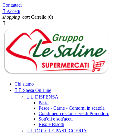
Contattaci

Accedi
shopping_cart
Carrello
(0)

Chi siamo


Spesa On Line


DISPENSA
Pasta
Pesce - Carne - Contorni in scatola
Condimenti e Conserve di Pomodoro
Sott'oli e sott'aceti
Riso e Risotti


DOLCI E PASTICCERIA